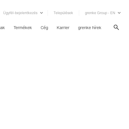
Ügyfél-bejelentkezés
Települések
grenke Group - EN
gak
Termékek
Cég
Karrier
grenke hírek