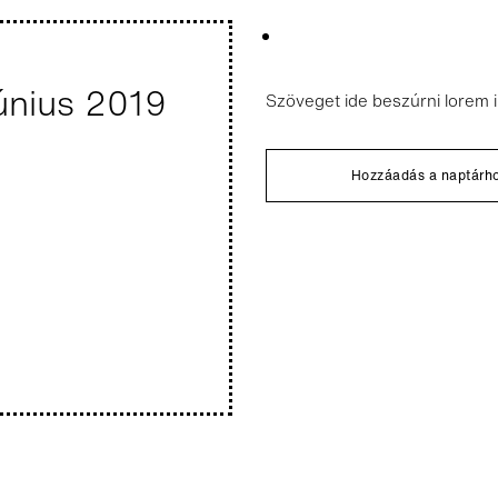
únius 2019
Szöveget ide beszúrni lorem 
Hozzáadás a naptárh