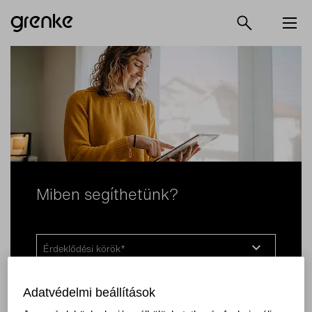
Miben segíthetünk?
Érdeklődési körök
Adatvédelmi beállítások