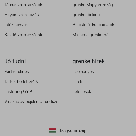
Társas vállalkozások
grenke Magyarország
Egyéni vállalkozók
grenke történet
Intézmények
Befektetői kapcsolatok
Kezdő vállalkozások
Munka a grenke-nél
Jó tudni
grenke hírek
Partnereknek
Események
Tartós bérlet GYIK
Hírek
Faktoring GYIK
Letöltések
Visszaélés-bejelentő rendszer
Magyarország