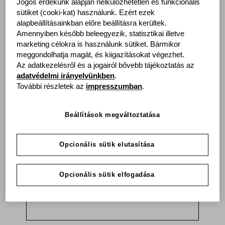
Jogos érdekünk alapján nélkülözhetetlen és funkcionális
Vissza
sütiket (cooki-kat) használunk. Ezért ezek
alapbeállításainkban előre beállításra kerültek.
Amennyiben később beleegyezik, statisztikai illetve
Az Ön elérhetőségei
marketing célokra is használunk sütiket. Bármikor
meggondolhatja magát, és kiigazításokat végezhet.
Az adatkezelésről és a jogairól bővebb tájékoztatás az
Megszólítás
adatvédelmi irányelvünkben
.
További részletek az
impresszumban
.
Cím
Beállítások megváltoztatása
Opcionális sütik elutasítása
Keresztnév
Opcionális sütik elfogadása
Vezetéknév